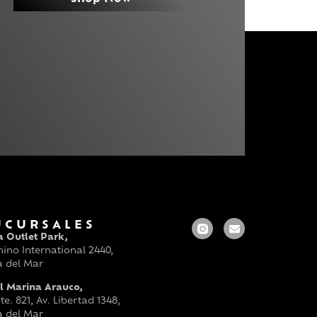
UCURSALES
a Outlet Park,
ino International 2440,
a del Mar
l Marina Arauco,
te. 821, Av. Libertad 1348,
a del Mar