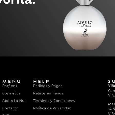
MENU
HELP
S
Parfums
Pedidos y Pagos
Viñ
Cam
Cosmetics
Retiros en Tienda
Viñ
About La Nuit
Términos y Condiciones
Mal
Contacto
Política de Privacidad
14 N
Viñ