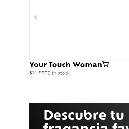
Your Touch Woman
$
21.990
5 in stock
Descubre tu
fragancia fa