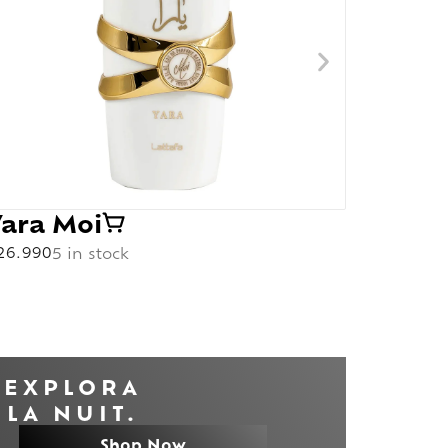
Yara Moi
Yara
26.990
5 in stock
$
32.990
EXPLORA
LA NUIT.
Shop Now