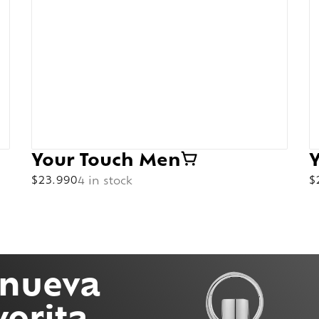
Your Touch Men
$
23.990
4 in stock
$
 nueva
vorita.