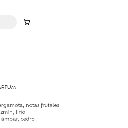
PARFUM
ergamota, notas frutales
azmín, lirio
, ámbar, cedro