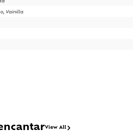
osa
o, Vainilla
encantar
View All