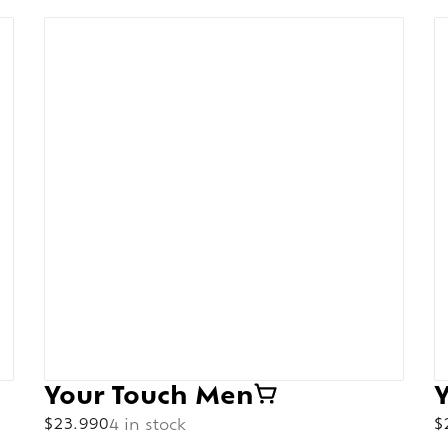
Your Touch Men
$
23.990
4 in stock
$