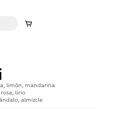
i
a, limón, mandarina
rosa, lirio
sándalo, almizcle