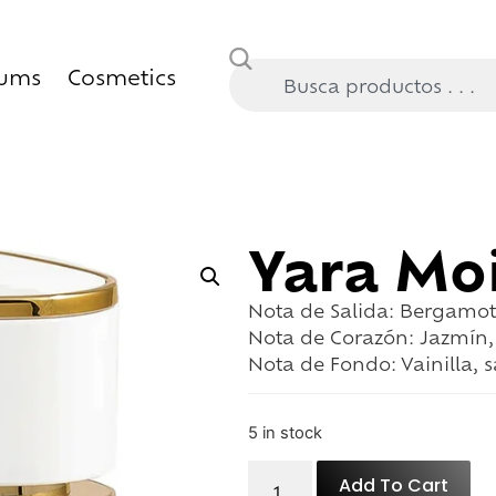
fums
Cosmetics
Yara Mo
Nota de Salida:
Bergamot
Nota de Corazón:
Jazmín, 
Nota de Fondo:
Vainilla, 
5 in stock
Add To Cart