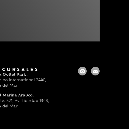
UCURSALES
a Outlet Park,
ino International 2440,
a del Mar
l Marina Arauco,
te. 821, Av. Libertad 1348,
a del Mar