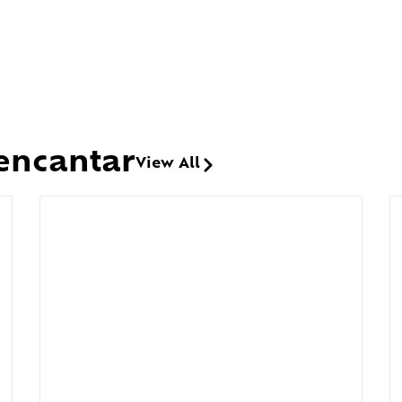
encantar
View All