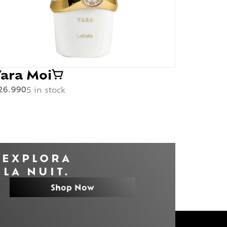
Yara Moi
Yara
26.990
5 in stock
$
32.990
EXPLORA
LA NUIT.
Shop Now