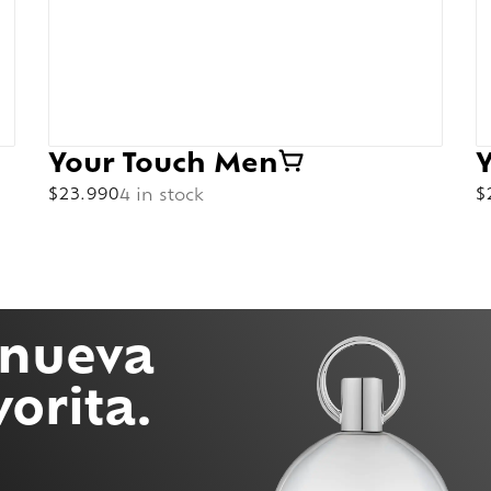
Your Touch Men
$
23.990
4 in stock
$
 nueva
vorita.