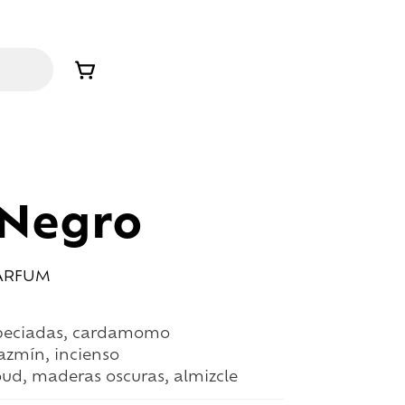
 Negro
PARFUM
speciadas, cardamomo
jazmín, incienso
ud, maderas oscuras, almizcle