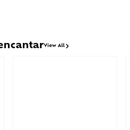
encantar
View All