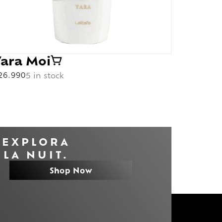
Yara Moi
Yara
26.990
5 in stock
$
32.990
EXPLORA
LA NUIT.
Shop Now