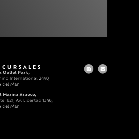
UCURSALES
a Outlet Park,
ino International 2440,
a del Mar
l Marina Arauco,
te. 821, Av. Libertad 1348,
a del Mar