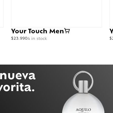
Your Touch Men
$
23.990
4 in stock
$
 nueva
vorita.